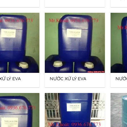
LENE
RIDE (MC)
Ử LÝ EVA
NƯỚC XỬ LÝ EVA
NƯỚC