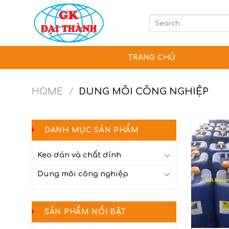
Skip
to
Search
for:
content
TRANG CHỦ
HOME
/
DUNG MÔI CÔNG NGHIỆP
DANH MỤC SẢN PHẨM
Keo dán và chất dính
Dung môi công nghiệp
SẢN PHẨM NỔI BẬT