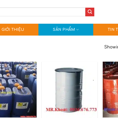
GIỚI THIỆU
SẢN PHẨM
TIN 
Showin