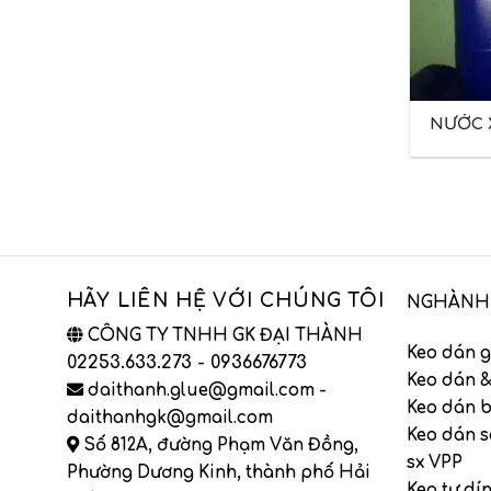
NƯỚC X
HÃY LIÊN HỆ VỚI CHÚNG TÔI
NGHÀNH
CÔNG TY TNHH GK ĐẠI THÀNH
Keo dán g
02253.633.273 - 0936676773
Keo dán &
daithanh.glue@gmail.com -
Keo dán b
daithanhgk@gmail.com
Keo dán s
Số 812A, đường Phạm Văn Đồng,
sx VPP
Phường Dương Kinh, thành phố Hải
Keo tự dí