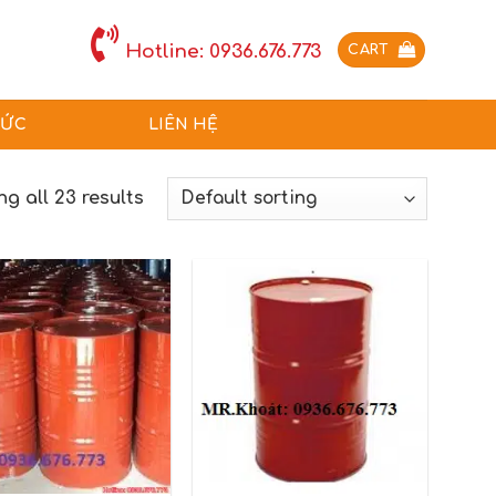
Hotline: 0936.676.773
CART
TỨC
LIÊN HỆ
g all 23 results