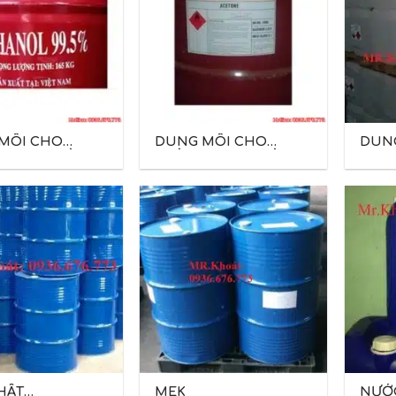
MÔI CHO
DUNG MÔI CHO
DUN
IN BAO BÌ
NGÀNH IN BAO BÌ
NGH
GIẤY
DA G
HẤT
MEK
NƯỚC