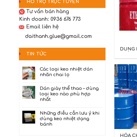
HỖ TRỢ TRỰC TUYẾN
Tư vấn bán hàng
Kinh doanh:
0936 676 773
Email liên hệ
daithanh.glue@gmail.com
DUNG 
TIN TỨC
NGÀNH 
GIẤY
Các loại keo nhiệt dán
nhãn chai lọ
Dán giày thể thao – dùng
loại keo nào phù hợp
nhất
Những điều cần lưu ý khi
dùng keo nhiệt dạng
bánh
HÓA C