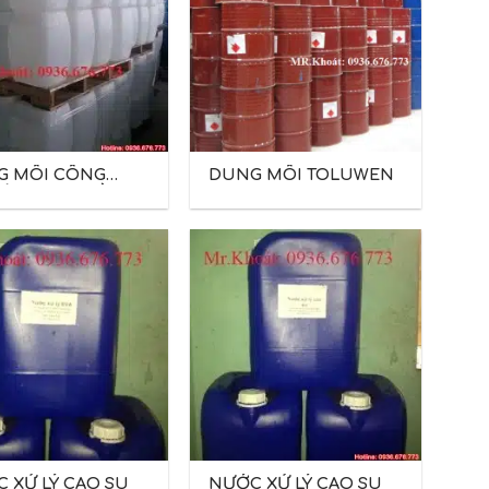
G MÔI CÔNG
DUNG MÔI TOLUWEN
IỆP CHO NGÀNH
IẦY
 XỬ LÝ CAO SU
NƯỚC XỬ LÝ CAO SU