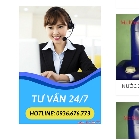
METHY
CHOLO
NƯỚC X