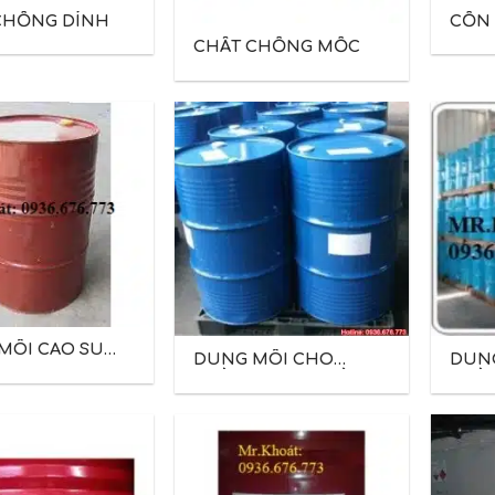
CHỐNG DÍNH
CỒN
CHẤT CHỐNG MỐC
MÔI CAO SU
DUNG MÔI CHO
DUN
NGÀNH IN BAO BÌ
NGÀN
GIẤY
GIẤY