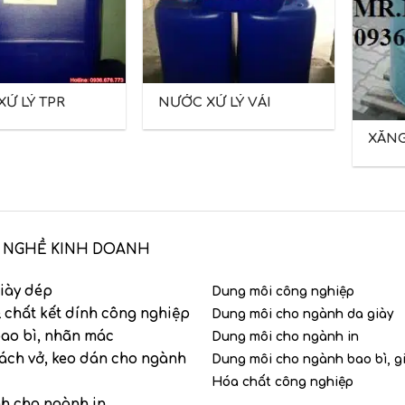
Ử LÝ TPR
NƯỚC XỬ LÝ VẢI
XĂNG
 NGHỀ KINH DOANH
iày dép
Dung môi công nghiệp
 chất kết dính công nghiệp
Dung môi cho ngành da giày
ao bì, nhãn mác
Dung môi cho ngành in
ách vở, keo dán cho ngành
Dung môi cho ngành bao bì, g
Hóa chất công nghiệp
nh cho ngành in