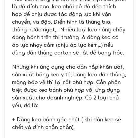
là độ dính cao, keo phải có độ dẻo thích
hợp để chịu được tác động lực khi vận
chuyển, va đập. Điển hình là thùng bia,
thùng nước ngọt,.. Nhiều loại keo nóng chảy
dạng bánh trên thị trường là dòng keo có
áp lực nhạy cảm (chịu áp lực kém,..) nếu
dùng dán thùng carton sẽ rất dễ bong tróc.
Nhưng khi ứng dụng cho dán nắp khăn ướt,
sản xuất băng keo y tế, băng keo dán thùng,
màng bảo vệ thì lại rất phù hợp. Cần phân
biệt được keo bánh phù hợp với ứng dụng
sản xuất cho doanh nghiệp. Có 2 loại chủ
yếu, đó là:
+ Dòng keo bánh gốc chết ( khi dán keo sẽ
chết và dính chắn chắn).