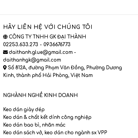
HÃY LIÊN HỆ VỚI CHÚNG TÔI
CÔNG TY TNHH GK ĐẠI THÀNH
02253.633.273 - 0936676773
daithanh.glue@gmail.com -
daithanhgk@gmail.com
Số 812A, đường Phạm Văn Đồng, Phường Dương
Kinh, thành phố Hải Phòng, Việt Nam
NGHÀNH NGHỀ KINH DOANH
Keo dán giày dép
Keo dán & chất kết dính công nghiệp
Keo dán bao bì, nhãn mác
Keo dán sách vở, keo dán cho ngành sx VPP