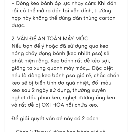
+ Dòng keo bánh áp lực nhạy cảm: Khi dán
rồi có thể mở ra dán lại vẫn dính, trường
hợp này không thể dùng dán thùng carton
được.
2. VẤN ĐỀ AN TOÀN MÁY MÓC
Nếu bạn để ý hoặc đã sử dụng qua keo
nóng chảy dạng bánh (keo nhiệt psa) sẽ
phát hiện rằng. Keo bánh rất dễ kéo sợi,
giăng tơ xung quanh máy móc,… Đặc biệt
nếu là dòng keo bánh psa giá rẻ, chắc chắn
keo sẽ bị biến tính do quá nhiệt, đổi màu
keo sau 2 ngày sử dụng, thường xuyên
nghẹt đầu phun keo, nghẹt đường ống keo
và rất dễ bị OXI HÓA nồi chứa keo.
Để giải quyết vấn đề này có 2 cách: