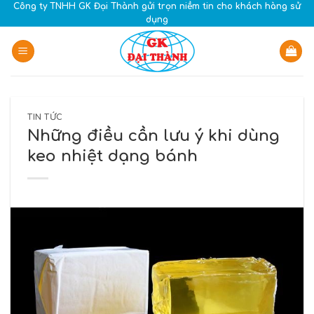
Skip
Công ty TNHH GK Đại Thành gửi trọn niềm tin cho khách hàng sử
dụng
to
content
TIN TỨC
Những điều cần lưu ý khi dùng
keo nhiệt dạng bánh