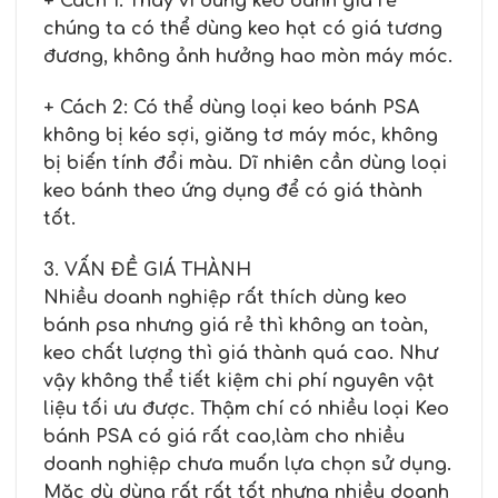
+ Cách 1: Thay vì dùng keo bánh giá rẻ
chúng ta có thể dùng keo hạt có giá tương
đương, không ảnh hưởng hao mòn máy móc.
+ Cách 2: Có thể dùng loại keo bánh PSA
không bị kéo sợi, giăng tơ máy móc, không
bị biến tính đổi màu. Dĩ nhiên cần dùng loại
keo bánh theo ứng dụng để có giá thành
tốt.
3. VẤN ĐỀ GIÁ THÀNH
Nhiều doanh nghiệp rất thích dùng keo
bánh psa nhưng giá rẻ thì không an toàn,
keo chất lượng thì giá thành quá cao. Như
vậy không thể tiết kiệm chi phí nguyên vật
liệu tối ưu được. Thậm chí có nhiều loại Keo
bánh PSA có giá rất cao,làm cho nhiều
doanh nghiệp chưa muốn lựa chọn sử dụng.
Mặc dù dùng rất rất tốt nhưng nhiều doanh