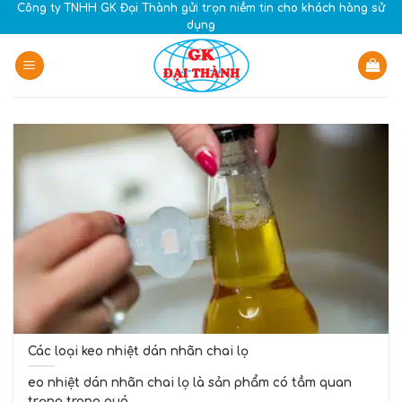
Skip
Công ty TNHH GK Đại Thành gửi trọn niềm tin cho khách hàng sử
dụng
to
content
Các loại keo nhiệt dán nhãn chai lọ
eo nhiệt dán nhãn chai lọ là sản phẩm có tầm quan
trọng trong quá