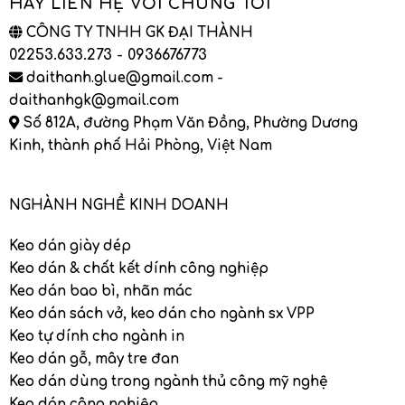
HÃY LIÊN HỆ VỚI CHÚNG TÔI
CÔNG TY TNHH GK ĐẠI THÀNH
02253.633.273 - 0936676773
daithanh.glue@gmail.com -
daithanhgk@gmail.com
Số 812A, đường Phạm Văn Đồng, Phường Dương
Kinh, thành phố Hải Phòng, Việt Nam
NGHÀNH NGHỀ KINH DOANH
Keo dán giày dép
Keo dán & chất kết dính công nghiệp
Keo dán bao bì, nhãn mác
Keo dán sách vở, keo dán cho ngành sx VPP
Keo tự dính cho ngành in
Keo dán gỗ, mây tre đan
Keo dán dùng trong ngành thủ công mỹ nghệ
Keo dán công nghiệp