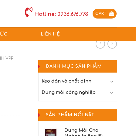
Hotline: 0936.676.773
CART
TỨC
LIÊN HỆ
H VPP
DANH MỤC SẢN PHẨM
Keo dán và chất dính
Dung môi công nghiệp
SẢN PHẨM NỔI BẬT
Dung Môi Cho