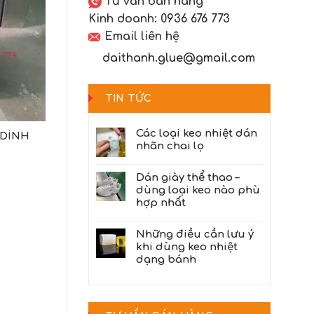
Tư vấn bán hàng
Kinh doanh:
0936 676 773
Email liên hệ
daithanh.glue@gmail.com
TIN TỨC
Các loại keo nhiệt dán
 DÍNH
nhãn chai lọ
Dán giày thể thao –
dùng loại keo nào phù
hợp nhất
Những điều cần lưu ý
khi dùng keo nhiệt
dạng bánh