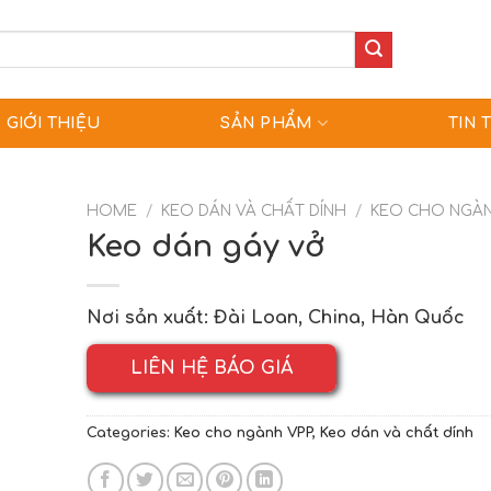
GIỚI THIỆU
SẢN PHẨM
TIN 
HOME
/
KEO DÁN VÀ CHẤT DÍNH
/
KEO CHO NGÀN
Keo dán gáy vở
Nơi sản xuất: Đài Loan, China, Hàn Quốc
LIÊN HỆ BÁO GIÁ
Categories:
Keo cho ngành VPP
,
Keo dán và chất dính