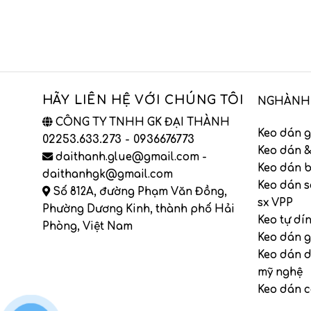
HÃY LIÊN HỆ VỚI CHÚNG TÔI
NGHÀNH
CÔNG TY TNHH GK ĐẠI THÀNH
Keo dán g
02253.633.273 - 0936676773
Keo dán &
daithanh.glue@gmail.com -
Keo dán b
daithanhgk@gmail.com
Keo dán s
Số 812A, đường Phạm Văn Đồng,
sx VPP
Phường Dương Kinh, thành phố Hải
Keo tự dí
Phòng, Việt Nam
Keo dán g
Keo dán 
mỹ nghệ
Keo dán 