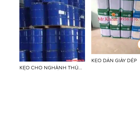
ÙNG
KEO DÁN GIÀY DÉP
KEO CHO NGHÀNH THỦ
CÔNG MỸ NGHỆ