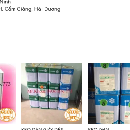
 Ninh
H. Cẩm Giàng, Hải Dương
KEO DÁN GIÀY DÉP
KEO 766N