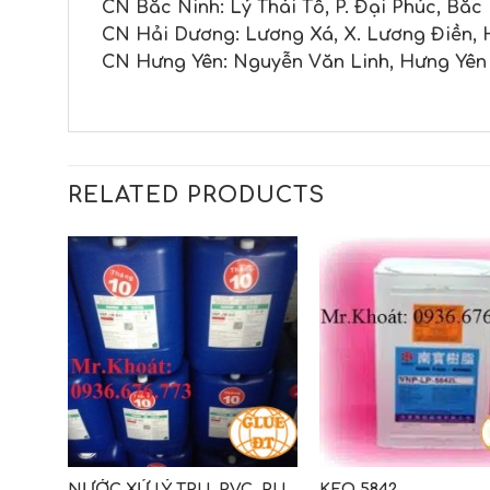
CN Bắc Ninh: Lý Thái Tổ, P. Đại Phúc, Bắc
CN Hải Dương: Lương Xá, X. Lương Điền, 
CN Hưng Yên: Nguyễn Văn Linh, Hưng Yên
RELATED PRODUCTS
ÙNG
NƯỚC XỬ LÝ TPU, PVC, PU
KEO 5842