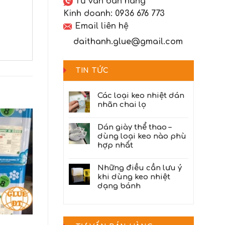
Tư vấn bán hàng
Kinh doanh:
0936 676 773
Email liên hệ
daithanh.glue@gmail.com
TIN TỨC
Các loại keo nhiệt dán
nhãn chai lọ
Dán giày thể thao –
dùng loại keo nào phù
hợp nhất
Những điều cần lưu ý
khi dùng keo nhiệt
dạng bánh