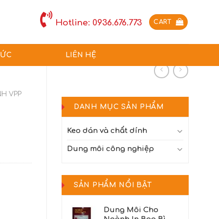
Hotline: 0936.676.773
CART
TỨC
LIÊN HỆ
H VPP
DANH MỤC SẢN PHẨM
Keo dán và chất dính
Dung môi công nghiệp
SẢN PHẨM NỔI BẬT
Dung Môi Cho