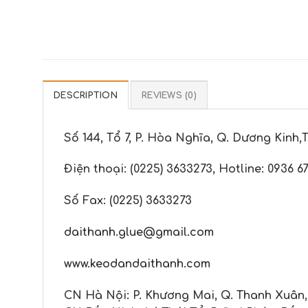
DESCRIPTION
REVIEWS (0)
Số 144, Tổ 7, P. Hòa Nghĩa, Q. Dương Kinh,
T
Điện thoại:
(0225) 3633273, Hotline: 0936 67
Số Fax:
(0225) 3633273
daithanh.glue@gmail.com
www.keodandaithanh.com
CN Hà Nội: P. Khương Mai, Q. Thanh Xuân