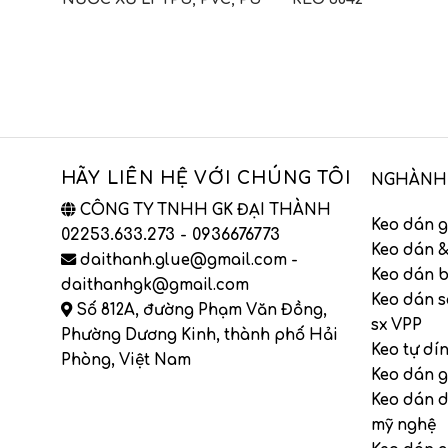
HÃY LIÊN HỆ VỚI CHÚNG TÔI
NGHÀNH
CÔNG TY TNHH GK ĐẠI THÀNH
Keo dán g
02253.633.273 - 0936676773
Keo dán &
daithanh.glue@gmail.com -
Keo dán b
daithanhgk@gmail.com
Keo dán s
Số 812A, đường Phạm Văn Đồng,
sx VPP
Phường Dương Kinh, thành phố Hải
Keo tự dí
Phòng, Việt Nam
Keo dán g
Keo dán 
mỹ nghệ