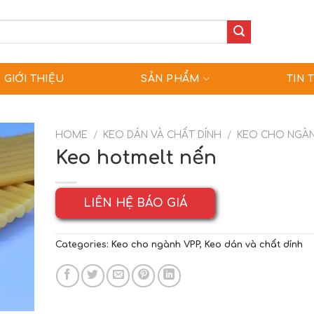
GIỚI THIỆU
SẢN PHẨM
TIN 
HOME
/
KEO DÁN VÀ CHẤT DÍNH
/
KEO CHO NGÀN
Keo hotmelt nến
LIÊN HỆ BÁO GIÁ
Categories:
Keo cho ngành VPP
,
Keo dán và chất dính