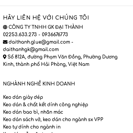
HÃY LIÊN HỆ VỚI CHÚNG TÔI
CÔNG TY TNHH GK ĐẠI THÀNH
02253.633.273 - 0936676773
daithanh.glue@gmail.com -
daithanhgk@gmail.com
Số 812A, đường Phạm Văn Đồng, Phường Dương
Kinh, thành phố Hải Phòng, Việt Nam
NGHÀNH NGHỀ KINH DOANH
Keo dán giày dép
Keo dán & chất kết dính công nghiệp
Keo dán bao bì, nhãn mác
Keo dán sách vở, keo dán cho ngành sx VPP
Keo tự dính cho ngành in