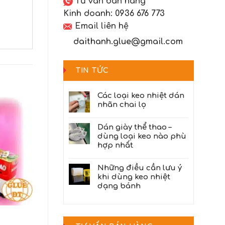
Tư vấn bán hàng
Kinh doanh:
0936 676 773
Email liên hệ
daithanh.glue@gmail.com
TIN TỨC
Các loại keo nhiệt dán
nhãn chai lọ
Dán giày thể thao –
dùng loại keo nào phù
hợp nhất
Những điều cần lưu ý
khi dùng keo nhiệt
dạng bánh