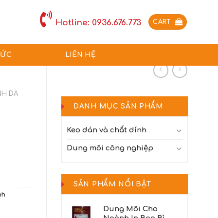
Hotline: 0936.676.773
CART
TỨC
LIÊN HỆ
NH DA
DANH MỤC SẢN PHẨM
Keo dán và chất dính
Dung môi công nghiệp
SẢN PHẨM NỔI BẬT
nh
Dung Môi Cho