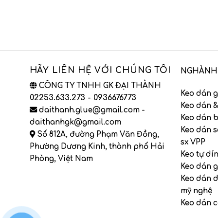
HÃY LIÊN HỆ VỚI CHÚNG TÔI
NGHÀNH
CÔNG TY TNHH GK ĐẠI THÀNH
Keo dán g
02253.633.273 - 0936676773
Keo dán &
daithanh.glue@gmail.com -
Keo dán b
daithanhgk@gmail.com
Keo dán s
Số 812A, đường Phạm Văn Đồng,
sx VPP
Phường Dương Kinh, thành phố Hải
Keo tự dí
Phòng, Việt Nam
Keo dán g
Keo dán 
mỹ nghệ
Keo dán 