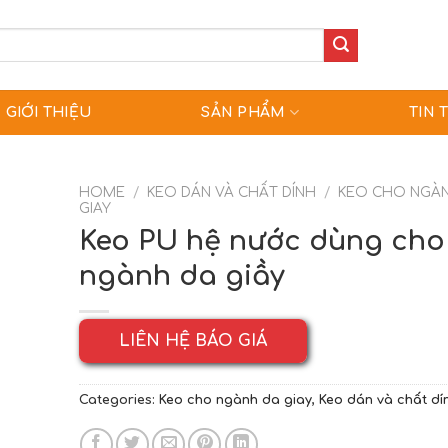
GIỚI THIỆU
SẢN PHẨM
TIN 
HOME
/
KEO DÁN VÀ CHẤT DÍNH
/
KEO CHO NGÀ
GIAY
Keo PU hệ nước dùng cho
ngành da giầy
LIÊN HỆ BÁO GIÁ
Categories:
Keo cho ngành da giay
,
Keo dán và chất dí